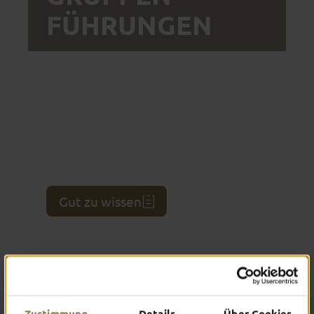
FÜHRUNGEN
Ihr seid in einer Gruppe unterwegs und möchtet
eine individuelle Führung buchen? Das ist ganz
einfach online möglich. Dafür klickt ihr zunächst
eure Wunsch-Tour an, wählt danach den Tag,
Personenanzahl und Uhrzeit aus, und schon habt
ihr nach der Eingabe eurer Kontaktdaten die
Gruppenführung in Fulda reserviert. Nichts
einfacher als das!
Gut zu wissen
Zustimmung
Details
Über Cookies