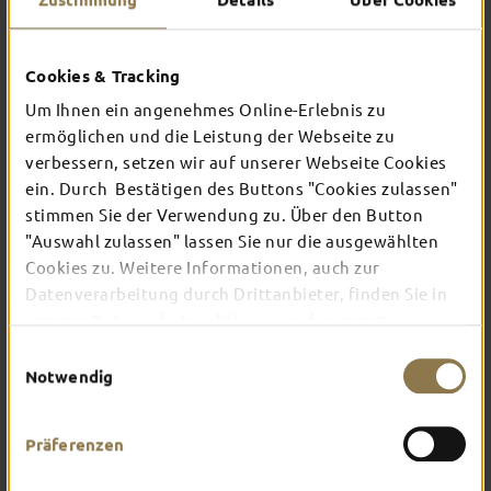
Cookies & Tracking
Unsere Gruppenführungen
Um Ihnen ein angenehmes Online-Erlebnis zu
GUT ZU WISSEN
ermöglichen und die Leistung der Webseite zu
verbessern, setzen wir auf unserer Webseite Cookies
ein. Durch Bestätigen des Buttons "Cookies zulassen"
Gruppengröße
stimmen Sie der Verwendung zu. Über den Button
"Auswahl zulassen" lassen Sie nur die ausgewählten
Cookies zu. Weitere Informationen, auch zur
Preise und Fremdsprachen
Datenverarbeitung durch Drittanbieter, finden Sie in
unserer
Datenschutzerklärung
und unserem
Bezahlung
Impressum
.
Einwilligungsauswahl
Notwendig
Stornierung
Präferenzen
Umbuchungen von Führungen