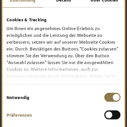
Cookies & Tracking
Unsere Gruppenführungen
Um Ihnen ein angenehmes Online-Erlebnis zu
GUT ZU WISSEN
ermöglichen und die Leistung der Webseite zu
verbessern, setzen wir auf unserer Webseite Cookies
Gruppengröße
ein. Durch Bestätigen des Buttons "Cookies zulassen"
stimmen Sie der Verwendung zu. Über den Button
"Auswahl zulassen" lassen Sie nur die ausgewählten
Preise und Fremdsprachen
Cookies zu. Weitere Informationen, auch zur
Datenverarbeitung durch Drittanbieter, finden Sie in
Bezahlung
unserer
Datenschutzerklärung
und unserem
Impressum
.
Einwilligungsauswahl
Notwendig
Stornierung
Präferenzen
Umbuchungen von Führungen