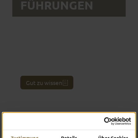
FÜHRUNGEN
Ihr seid in einer Gruppe unterwegs und möchtet
eine individuelle Führung buchen? Das ist ganz
einfach online möglich. Dafür klickt ihr zunächst
eure Wunsch-Tour an, wählt danach den Tag,
Personenanzahl und Uhrzeit aus, und schon habt
ihr nach der Eingabe eurer Kontaktdaten die
Gruppenführung in Fulda reserviert. Nichts
einfacher als das!
Gut zu wissen
Zustimmung
Details
Über Cookies