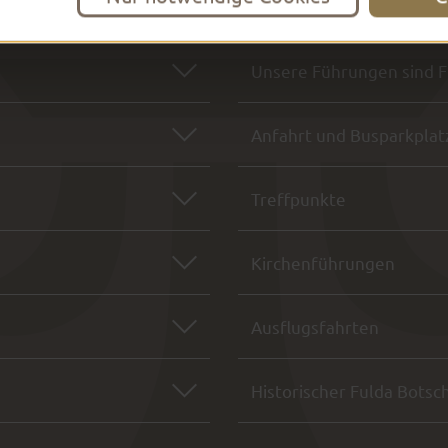
Unsere Führungen sind 
Anfahrt und Busparkplat
Treffpunkte
Kirchenführungen
Ausflugsfahrten
Historischer Fulda Botsc