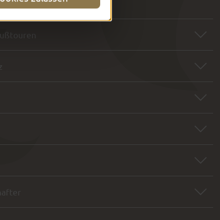
Fußtouren
z
hafter