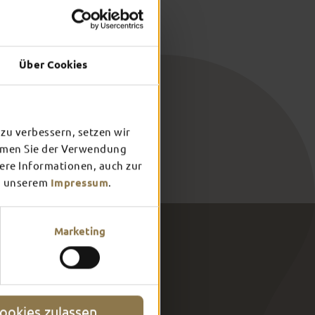
ahl und Uhrzeit aus, und schon habt ihr nach der Eingabe
enführung in Fulda reserviert. Nichts einfacher als das!
Über Cookies
zu verbessern, setzen wir
immen Sie der Verwendung
tere Informationen, auch zur
 unserem
Impressum
.
Marketing
ookies zulassen