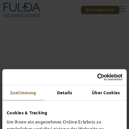
Book a guided tour
Zustimmung
Details
Über Cookies
Pack your swimwear!
FOR MERMAIDS
Cookies & Tracking
AND WATER
Um Ihnen ein angenehmes Online-Erlebnis zu
ermöglichen und die Leistung der Webseite zu