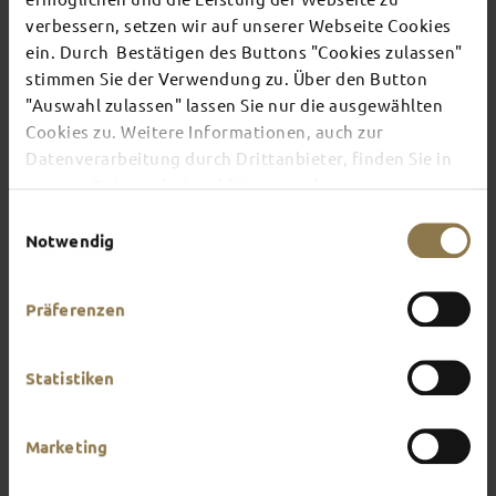
BABIES
verbessern, setzen wir auf unserer Webseite Cookies
ein. Durch Bestätigen des Buttons "Cookies zulassen"
stimmen Sie der Verwendung zu. Über den Button
... and those who want to be one. Whether it's an
"Auswahl zulassen" lassen Sie nur die ausgewählten
indoor pool, outdoor pool or a thermal spa and
Cookies zu. Weitere Informationen, auch zur
sauna – Fulda has plenty to offer when it comes
Datenverarbeitung durch Drittanbieter, finden Sie in
to swimming. Meanwhile, the surrounding area is
unserer
Datenschutzerklärung
und unserem
home to numerous bathing lakes where you can
cool off in the summer.
Impressum
.
Einwilligungsauswahl
Notwendig
Präferenzen
Statistiken
Marketing