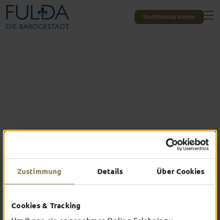
Stadtführung buchen
Zustimmung
Details
Über Cookies
Pack die Badehose ein!
FÜR
WASSERRATTEN
Cookies & Tracking