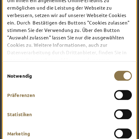
Um Ihnen ein angenehmes Online-Erlebnis zu
ermöglichen und die Leistung der Webseite zu
verbessern, setzen wir auf unserer Webseite Cookies
… und solche, die es werden wollen. Ob
ein. Durch Bestätigen des Buttons "Cookies zulassen"
Hallenbad, Freibad oder Therme mit Saunabereich
– Fulda bietet zahlreiche
stimmen Sie der Verwendung zu. Über den Button
Schwimmmöglichkeiten. In der Umgebung laden
"Auswahl zulassen" lassen Sie nur die ausgewählten
Badeseen im Sommer zu einer kleinen Abkühlung
Cookies zu. Weitere Informationen, auch zur
ein.
Datenverarbeitung durch Drittanbieter, finden Sie in
unserer
Datenschutzerklärung
und unserem
Impressum
.
Einwilligungsauswahl
Notwendig
Präferenzen
Statistiken
Marketing