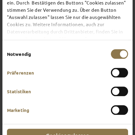
ein. Durch Bestätigen des Buttons "Cookies zulassen"
FULDA
stimmen Sie der Verwendung zu. Über den Button
"Auswahl zulassen" lassen Sie nur die ausgewählten
Cookies zu. Weitere Informationen, auch zur
Datenverarbeitung durch Drittanbieter, finden Sie in
This page provides an overview of what awaits
unserer
Datenschutzerklärung
und unserem
you in Fulda. What do you feel like doing?
Impressum
.
Einwilligungsauswahl
Notwendig
Präferenzen
Statistiken
Marketing