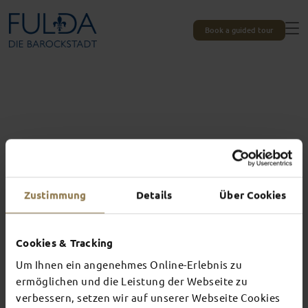
Book a guided tour
Zustimmung
Details
Über Cookies
Cookies & Tracking
All experiences at a glance
THIS IS WHAT
Um Ihnen ein angenehmes Online-Erlebnis zu
ermöglichen und die Leistung der Webseite zu
AWAITS YOU IN
verbessern, setzen wir auf unserer Webseite Cookies