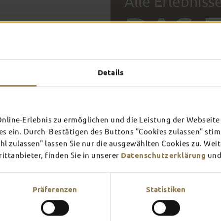
Alle Erlebniss
DAS 
DICH 
FULDA AN
FULD
Details
EINEM TAG
ZWEI
SCHLOSS­
RHÖN
THEATER
UMG
Inspiration ansehen
Inspira
line-Erlebnis zu ermöglichen und die Leistung der Webseite 
Mehr erfahren
Mehr e
es ein. Durch Bestätigen des Buttons "Cookies zulassen" st
l zulassen" lassen Sie nur die ausgewählten Cookies zu. Wei
ttanbieter, finden Sie in unserer
Datenschutzerklärung
und
Verschaffe dir hier einen Üb
am meisten Lust?
Präferenzen
Statistiken