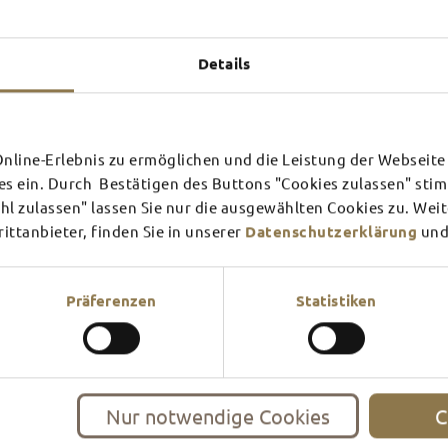
Experiences u
TOP 
Details
line-Erlebnis zu ermöglichen und die Leistung der Webseite 
SCHLOSS­
RHÖN
es ein. Durch Bestätigen des Buttons "Cookies zulassen" st
THEATER
SURR
l zulassen" lassen Sie nur die ausgewählten Cookies zu. Wei
ttanbieter, finden Sie in unserer
Datenschutzerklärung
und
Find out more
Find ou
There's always something goin
filled guided tour or a theat
events and highlights in and
Präferenzen
Statistiken
Nur notwendige Cookies
C