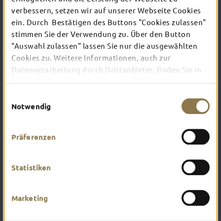
verbessern, setzen wir auf unserer Webseite Cookies
ein. Durch Bestätigen des Buttons "Cookies zulassen"
In Fulda ist irgendwo immer etwas los: Ob
stimmen Sie der Verwendung zu. Über den Button
Konzert, Musical, Erlebnis-Stadtführung oder
"Auswahl zulassen" lassen Sie nur die ausgewählten
Theater – entdecke hier aktuelle Veranstaltungen
und Highlights in und um Fulda.
Cookies zu. Weitere Informationen, auch zur
Datenverarbeitung durch Drittanbieter, finden Sie in
unserer
Datenschutzerklärung
und unserem
Impressum
.
Einwilligungsauswahl
Notwendig
Präferenzen
Statistiken
Marketing