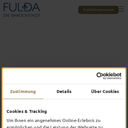
Stadtführung buchen
Zustimmung
Details
Über Cookies
Cookies & Tracking
Das erlebst du nur in Fulda
TOP-EVENTS
Um Ihnen ein angenehmes Online-Erlebnis zu
ermöglichen und die Leistung der Webseite zu