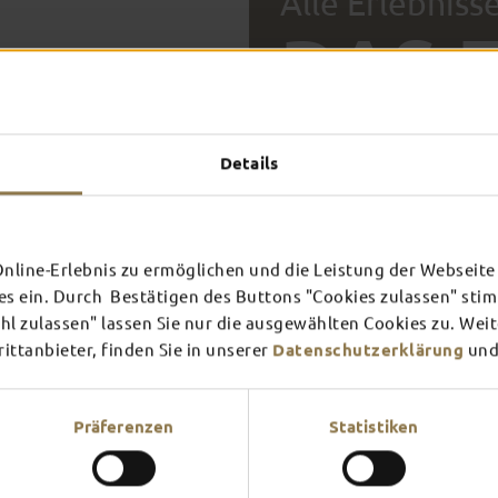
Alle Erlebniss
DAS 
DICH 
FULDA AN
FULD
Details
EINEM TAG
ZWEI
SCHLOSS­
RHÖN
THEATER
UMG
Inspiration ansehen
Inspira
line-Erlebnis zu ermöglichen und die Leistung der Webseite 
Mehr erfahren
Mehr e
es ein. Durch Bestätigen des Buttons "Cookies zulassen" st
l zulassen" lassen Sie nur die ausgewählten Cookies zu. Wei
ttanbieter, finden Sie in unserer
Datenschutzerklärung
und
Verschaffe dir hier einen Üb
am meisten Lust?
Präferenzen
Statistiken