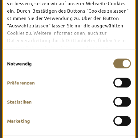
verbessern, setzen wir auf unserer Webseite Cookies
ein. Durch Bestätigen des Buttons "Cookies zulassen"
Verschaffe dir hier einen Überblick über das, was
stimmen Sie der Verwendung zu. Über den Button
dich in Fulda erwartet. Worauf hast du am
"Auswahl zulassen" lassen Sie nur die ausgewählten
meisten Lust?
Cookies zu. Weitere Informationen, auch zur
Datenverarbeitung durch Drittanbieter, finden Sie in
unserer
Datenschutzerklärung
und unserem
Impressum
.
Einwilligungsauswahl
Notwendig
Präferenzen
Statistiken
Marketing