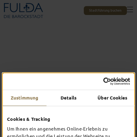
Stadtführung buchen
Zustimmung
Details
Über Cookies
Alle Erlebnisse auf einen Blick
DAS ERWARTET
Cookies & Tracking
DICH IN FULDA
Um Ihnen ein angenehmes Online-Erlebnis zu
ermöglichen und die Leistung der Webseite zu