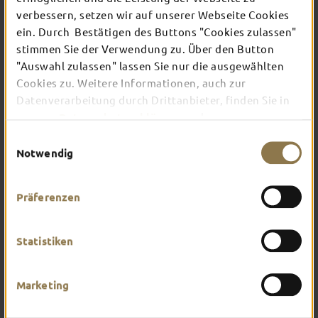
verbessern, setzen wir auf unserer Webseite Cookies
ein. Durch Bestätigen des Buttons "Cookies zulassen"
Verschaffe dir hier einen Überblick über das, was
stimmen Sie der Verwendung zu. Über den Button
dich in Fulda erwartet. Worauf hast du am
"Auswahl zulassen" lassen Sie nur die ausgewählten
meisten Lust?
Cookies zu. Weitere Informationen, auch zur
Datenverarbeitung durch Drittanbieter, finden Sie in
unserer
Datenschutzerklärung
und unserem
Impressum
.
Einwilligungsauswahl
Notwendig
Präferenzen
Statistiken
Marketing