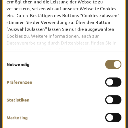
TOP-EVENTS
ermöglichen und die Leistung der Webseite zu
verbessern, setzen wir auf unserer Webseite Cookies
ein. Durch Bestätigen des Buttons "Cookies zulassen"
In Fulda ist irgendwo immer etwas los: Ob
stimmen Sie der Verwendung zu. Über den Button
Konzert, Musical, Erlebnis-Stadtführung oder
"Auswahl zulassen" lassen Sie nur die ausgewählten
Theater – entdecke hier aktuelle Veranstaltungen
Cookies zu. Weitere Informationen, auch zur
und Highlights in und um Fulda.
Datenverarbeitung durch Drittanbieter, finden Sie in
unserer
Datenschutzerklärung
und unserem
Impressum
.
Einwilligungsauswahl
Notwendig
Präferenzen
Statistiken
Marketing