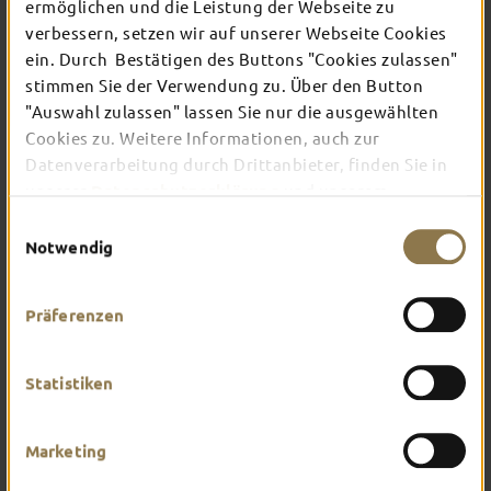
ermöglichen und die Leistung der Webseite zu
verbessern, setzen wir auf unserer Webseite Cookies
ein. Durch Bestätigen des Buttons "Cookies zulassen"
In Fulda ist irgendwo immer etwas los: Ob
Konzert, Musical, Erlebnis-Stadtführung oder
stimmen Sie der Verwendung zu. Über den Button
Theater – entdecke hier aktuelle Veranstaltungen
"Auswahl zulassen" lassen Sie nur die ausgewählten
und Highlights in und um Fulda.
Cookies zu. Weitere Informationen, auch zur
Datenverarbeitung durch Drittanbieter, finden Sie in
unserer
Datenschutzerklärung
und unserem
Impressum
.
Einwilligungsauswahl
Notwendig
Präferenzen
Statistiken
Marketing