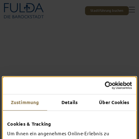
Stadtführung buchen
Zustimmung
Details
Über Cookies
Das erlebst du nur in Fulda
Cookies & Tracking
TOP-EVENTS
Um Ihnen ein angenehmes Online-Erlebnis zu