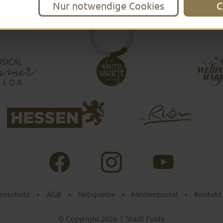
Nur notwendige Cookies
C
enschutz
•
AGB
•
Netiquette
•
Medienportal
•
Kontakt
© Copyright 2026
|
Stadt Fulda