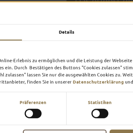
Das erlebst du
TOP-
Details
FULDA AN
FULD
EINEM TAG
ZWEI
SCHLOSS­
RHÖN
THEATER
UMG
Inspiration ansehen
Inspira
line-Erlebnis zu ermöglichen und die Leistung der Webseite 
es ein. Durch Bestätigen des Buttons "Cookies zulassen" st
Mehr erfahren
Mehr e
In Fulda ist irgendwo immer 
l zulassen" lassen Sie nur die ausgewählten Cookies zu. Wei
Theater – entdecke hier aktu
ttanbieter, finden Sie in unserer
Datenschutzerklärung
und
Präferenzen
Statistiken