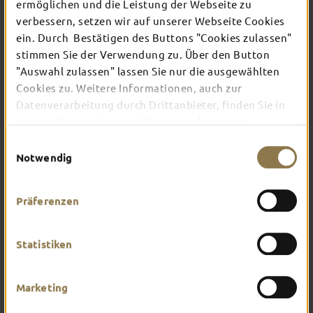
ermöglichen und die Leistung der Webseite zu
verbessern, setzen wir auf unserer Webseite Cookies
ein. Durch Bestätigen des Buttons "Cookies zulassen"
In Fulda ist irgendwo immer etwas los: Ob
Konzert, Musical, Erlebnis-Stadtführung oder
stimmen Sie der Verwendung zu. Über den Button
Theater – entdecke hier aktuelle Veranstaltungen
"Auswahl zulassen" lassen Sie nur die ausgewählten
und Highlights in und um Fulda.
Cookies zu. Weitere Informationen, auch zur
Datenverarbeitung durch Drittanbieter, finden Sie in
unserer
Datenschutzerklärung
und unserem
Impressum
.
Einwilligungsauswahl
Notwendig
Präferenzen
Statistiken
Marketing