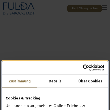
Stadtführung buchen
Zustimmung
Details
Über Cookies
Das erlebst du nur in Fulda
Cookies & Tracking
TOP-EVENTS
Um Ihnen ein angenehmes Online-Erlebnis zu