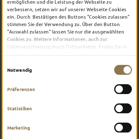
ermöglichen und die Leistung der Webseite zu
verbessern, setzen wir auf unserer Webseite Cookies
ein. Durch Bestätigen des Buttons "Cookies zulassen"
In Fulda ist irgendwo immer etwas los: Ob
Konzert, Musical, Erlebnis-Stadtführung oder
stimmen Sie der Verwendung zu. Über den Button
Theater – entdecke hier aktuelle Veranstaltungen
"Auswahl zulassen" lassen Sie nur die ausgewählten
und Highlights in und um Fulda.
Cookies zu. Weitere Informationen, auch zur
Datenverarbeitung durch Drittanbieter, finden Sie in
unserer
Datenschutzerklärung
und unserem
Impressum
.
Einwilligungsauswahl
Notwendig
Präferenzen
Statistiken
Marketing