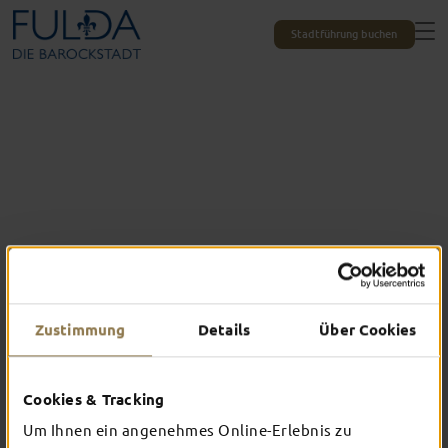
Stadtführung buchen
Zustimmung
Details
Über Cookies
Das erlebst du nur in Fulda
Cookies & Tracking
TOP-EVENTS
Um Ihnen ein angenehmes Online-Erlebnis zu