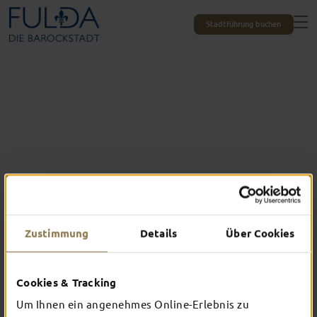
Stadtführung buchen
Zustimmung
Details
Über Cookies
Das erlebst du nur in Fulda
Cookies & Tracking
TOP-EVENTS
Um Ihnen ein angenehmes Online-Erlebnis zu