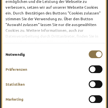
ermöglichen und die Leistung der Webseite zu
verbessern, setzen wir auf unserer Webseite Cookies
ein. Durch Bestätigen des Buttons "Cookies zulassen"
In Fulda ist irgendwo immer etwas los: Ob
Konzert, Musical, Erlebnis-Stadtführung oder
stimmen Sie der Verwendung zu. Über den Button
Theater – entdecke hier aktuelle Veranstaltungen
"Auswahl zulassen" lassen Sie nur die ausgewählten
und Highlights in und um Fulda.
Cookies zu. Weitere Informationen, auch zur
Datenverarbeitung durch Drittanbieter, finden Sie in
unserer
Datenschutzerklärung
und unserem
Impressum
.
Einwilligungsauswahl
Notwendig
Präferenzen
Statistiken
Marketing