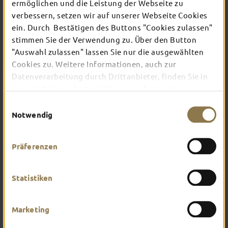
TOP-EVENTS
ermöglichen und die Leistung der Webseite zu
verbessern, setzen wir auf unserer Webseite Cookies
ein. Durch Bestätigen des Buttons "Cookies zulassen"
In Fulda ist irgendwo immer etwas los: Ob
stimmen Sie der Verwendung zu. Über den Button
Konzert, Musical, Erlebnis-Stadtführung oder
"Auswahl zulassen" lassen Sie nur die ausgewählten
Theater – entdecke hier aktuelle Veranstaltungen
Cookies zu. Weitere Informationen, auch zur
und Highlights in und um Fulda.
Datenverarbeitung durch Drittanbieter, finden Sie in
unserer
Datenschutzerklärung
und unserem
Impressum
.
Einwilligungsauswahl
Notwendig
Präferenzen
Statistiken
Marketing