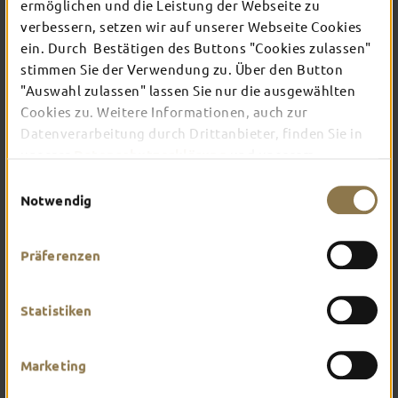
ermöglichen und die Leistung der Webseite zu
verbessern, setzen wir auf unserer Webseite Cookies
ein. Durch Bestätigen des Buttons "Cookies zulassen"
In Fulda ist irgendwo immer etwas los: Ob
Konzert, Musical, Erlebnis-Stadtführung oder
stimmen Sie der Verwendung zu. Über den Button
Theater – entdecke hier aktuelle Veranstaltungen
"Auswahl zulassen" lassen Sie nur die ausgewählten
und Highlights in und um Fulda.
Cookies zu. Weitere Informationen, auch zur
Datenverarbeitung durch Drittanbieter, finden Sie in
unserer
Datenschutzerklärung
und unserem
Impressum
.
Einwilligungsauswahl
Notwendig
Präferenzen
Statistiken
Marketing