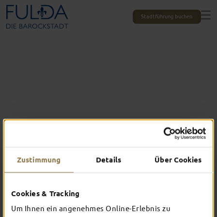
Stadtführung buchen
Zustimmung
Details
Über Cookies
Das erlebst du nur in Fulda
Cookies & Tracking
TOP-EVENTS
Um Ihnen ein angenehmes Online-Erlebnis zu