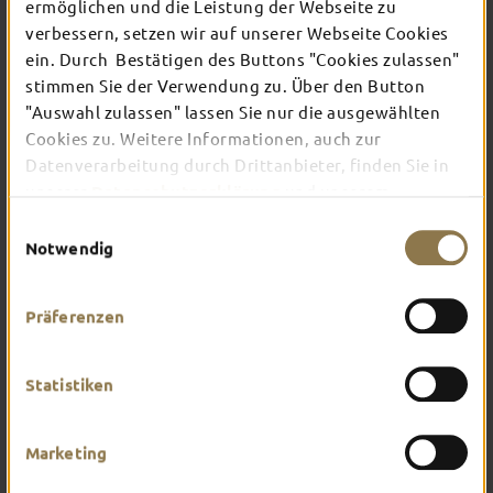
TOP-EVENTS
ermöglichen und die Leistung der Webseite zu
verbessern, setzen wir auf unserer Webseite Cookies
ein. Durch Bestätigen des Buttons "Cookies zulassen"
In Fulda ist irgendwo immer etwas los: Ob
stimmen Sie der Verwendung zu. Über den Button
Konzert, Musical, Erlebnis-Stadtführung oder
"Auswahl zulassen" lassen Sie nur die ausgewählten
Theater – entdecke hier aktuelle Veranstaltungen
Cookies zu. Weitere Informationen, auch zur
und Highlights in und um Fulda.
Datenverarbeitung durch Drittanbieter, finden Sie in
unserer
Datenschutzerklärung
und unserem
Impressum
.
Einwilligungsauswahl
Notwendig
Präferenzen
Statistiken
Marketing