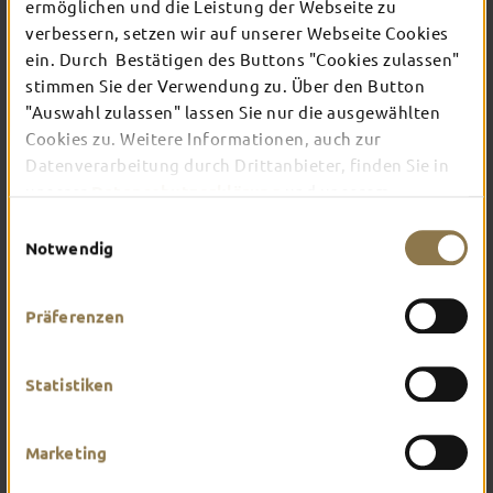
ermöglichen und die Leistung der Webseite zu
verbessern, setzen wir auf unserer Webseite Cookies
ein. Durch Bestätigen des Buttons "Cookies zulassen"
In Fulda ist irgendwo immer etwas los: Ob
Konzert, Musical, Erlebnis-Stadtführung oder
stimmen Sie der Verwendung zu. Über den Button
Theater – entdecke hier aktuelle Veranstaltungen
"Auswahl zulassen" lassen Sie nur die ausgewählten
und Highlights in und um Fulda.
Cookies zu. Weitere Informationen, auch zur
Datenverarbeitung durch Drittanbieter, finden Sie in
unserer
Datenschutzerklärung
und unserem
Impressum
.
Einwilligungsauswahl
Notwendig
Präferenzen
Statistiken
Marketing