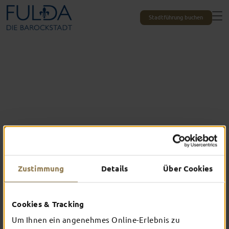
Stadtführung buchen
Zustimmung
Details
Über Cookies
Das erlebst du nur in Fulda
Cookies & Tracking
TOP-EVENTS
Um Ihnen ein angenehmes Online-Erlebnis zu