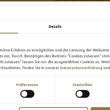
Das erlebst du
TOP-
Details
FULDA AN
FULD
EINEM TAG
ZWEI
SCHLOSS­
RHÖN
THEATER
UMG
Inspiration ansehen
Inspira
line-Erlebnis zu ermöglichen und die Leistung der Webseite 
es ein. Durch Bestätigen des Buttons "Cookies zulassen" st
Mehr erfahren
Mehr e
In Fulda ist irgendwo immer 
l zulassen" lassen Sie nur die ausgewählten Cookies zu. Wei
Theater – entdecke hier aktu
ttanbieter, finden Sie in unserer
Datenschutzerklärung
und
Präferenzen
Statistiken