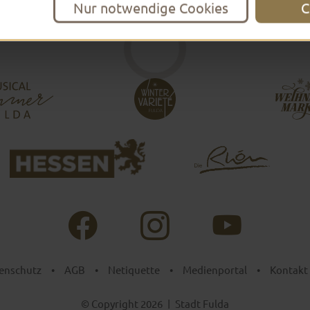
Nur notwendige Cookies
C
enschutz
•
AGB
•
Netiquette
•
Medienportal
•
Kontakt
© Copyright 2026
|
Stadt Fulda