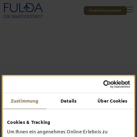
Stadtführung buchen
Zustimmung
Details
Über Cookies
Das erlebst du nur in Fulda
Cookies & Tracking
TOP-EVENTS
Um Ihnen ein angenehmes Online-Erlebnis zu