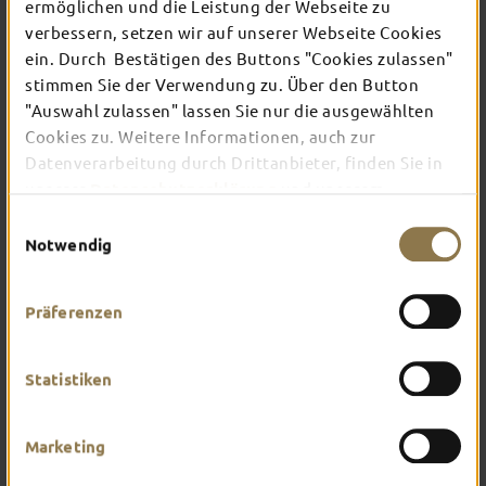
ermöglichen und die Leistung der Webseite zu
verbessern, setzen wir auf unserer Webseite Cookies
ein. Durch Bestätigen des Buttons "Cookies zulassen"
In Fulda ist irgendwo immer etwas los: Ob
Konzert, Musical, Erlebnis-Stadtführung oder
stimmen Sie der Verwendung zu. Über den Button
Theater – entdecke hier aktuelle Veranstaltungen
"Auswahl zulassen" lassen Sie nur die ausgewählten
und Highlights in und um Fulda.
Cookies zu. Weitere Informationen, auch zur
Datenverarbeitung durch Drittanbieter, finden Sie in
unserer
Datenschutzerklärung
und unserem
Impressum
.
Einwilligungsauswahl
Notwendig
Präferenzen
Statistiken
Marketing