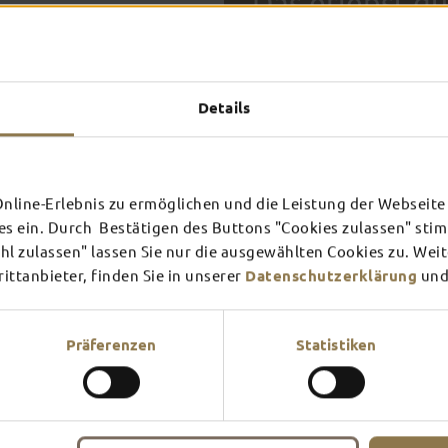
Das erlebst du
TOP-
Details
FULDA AN
FULD
EINEM TAG
ZWEI
SCHLOSS­
RHÖN
THEATER
UMG
Inspiration ansehen
Inspira
line-Erlebnis zu ermöglichen und die Leistung der Webseite 
es ein. Durch Bestätigen des Buttons "Cookies zulassen" st
Mehr erfahren
Mehr e
In Fulda ist irgendwo immer 
l zulassen" lassen Sie nur die ausgewählten Cookies zu. Wei
Theater – entdecke hier aktu
ttanbieter, finden Sie in unserer
Datenschutzerklärung
und
Präferenzen
Statistiken