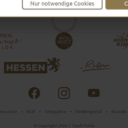
Nur notwendige Cookies
C
enschutz
•
AGB
•
Netiquette
•
Medienportal
•
Kontakt
© Copyright 2026
|
Stadt Fulda