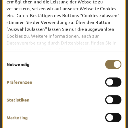
TOP-EVENTS
ermöglichen und die Leistung der Webseite zu
verbessern, setzen wir auf unserer Webseite Cookies
ein. Durch Bestätigen des Buttons "Cookies zulassen"
In Fulda ist irgendwo immer etwas los: Ob
stimmen Sie der Verwendung zu. Über den Button
Konzert, Musical, Erlebnis-Stadtführung oder
"Auswahl zulassen" lassen Sie nur die ausgewählten
Theater – entdecke hier aktuelle Veranstaltungen
Cookies zu. Weitere Informationen, auch zur
und Highlights in und um Fulda.
Datenverarbeitung durch Drittanbieter, finden Sie in
unserer
Datenschutzerklärung
und unserem
Impressum
.
Einwilligungsauswahl
Notwendig
Präferenzen
Statistiken
Marketing