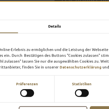
Das erlebst du
TOP-
Details
FULDA AN
FULD
EINEM TAG
ZWEI
SCHLOSS­
RHÖN
THEATER
UMG
Inspiration ansehen
Inspira
line-Erlebnis zu ermöglichen und die Leistung der Webseite 
es ein. Durch Bestätigen des Buttons "Cookies zulassen" st
Mehr erfahren
Mehr e
In Fulda ist irgendwo immer 
l zulassen" lassen Sie nur die ausgewählten Cookies zu. Wei
Theater – entdecke hier aktu
ttanbieter, finden Sie in unserer
Datenschutzerklärung
und
Präferenzen
Statistiken