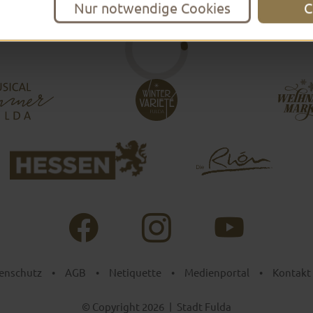
Nur notwendige Cookies
C
enschutz
•
AGB
•
Netiquette
•
Medienportal
•
Kontakt
© Copyright 2026
|
Stadt Fulda