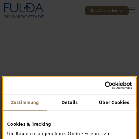
Stadtführung buchen
Zustimmung
Details
Über Cookies
Das erlebst du nur in Fulda
Cookies & Tracking
TOP-EVENTS
Um Ihnen ein angenehmes Online-Erlebnis zu