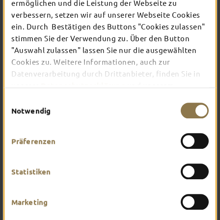
ermöglichen und die Leistung der Webseite zu
verbessern, setzen wir auf unserer Webseite Cookies
ein. Durch Bestätigen des Buttons "Cookies zulassen"
In Fulda ist irgendwo immer etwas los: Ob
Konzert, Musical, Erlebnis-Stadtführung oder
stimmen Sie der Verwendung zu. Über den Button
Theater – entdecke hier aktuelle Veranstaltungen
"Auswahl zulassen" lassen Sie nur die ausgewählten
und Highlights in und um Fulda.
Cookies zu. Weitere Informationen, auch zur
Datenverarbeitung durch Drittanbieter, finden Sie in
unserer
Datenschutzerklärung
und unserem
Impressum
.
Einwilligungsauswahl
Notwendig
Präferenzen
Statistiken
Marketing