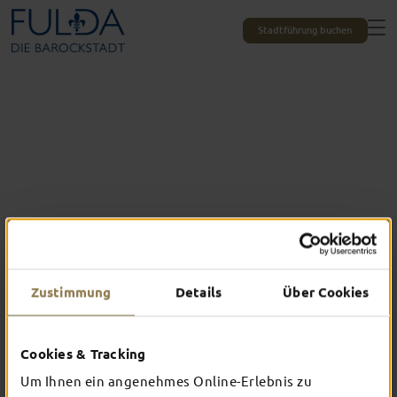
Stadtführung buchen
Zustimmung
Details
Über Cookies
Das erlebst du nur in Fulda
Cookies & Tracking
TOP-EVENTS
Um Ihnen ein angenehmes Online-Erlebnis zu