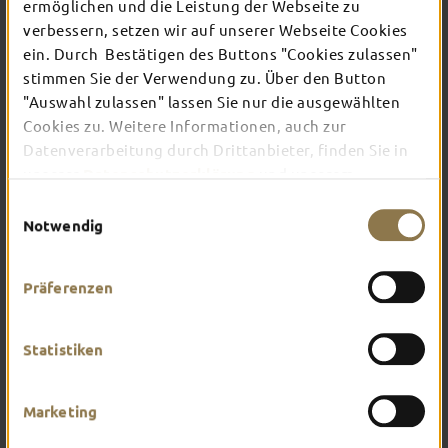
ermöglichen und die Leistung der Webseite zu
verbessern, setzen wir auf unserer Webseite Cookies
ein. Durch Bestätigen des Buttons "Cookies zulassen"
In Fulda ist irgendwo immer etwas los: Ob
Konzert, Musical, Erlebnis-Stadtführung oder
stimmen Sie der Verwendung zu. Über den Button
Theater – entdecke hier aktuelle Veranstaltungen
"Auswahl zulassen" lassen Sie nur die ausgewählten
und Highlights in und um Fulda.
Cookies zu. Weitere Informationen, auch zur
Datenverarbeitung durch Drittanbieter, finden Sie in
unserer
Datenschutzerklärung
und unserem
Impressum
.
Einwilligungsauswahl
Notwendig
Präferenzen
Statistiken
Marketing