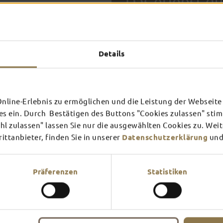
Das erlebst du
TOP-
Details
FULDA AN
FULD
EINEM TAG
ZWEI
SCHLOSS­
RHÖN
THEATER
UMG
Inspiration ansehen
Inspira
line-Erlebnis zu ermöglichen und die Leistung der Webseite 
es ein. Durch Bestätigen des Buttons "Cookies zulassen" st
Mehr erfahren
Mehr e
In Fulda ist irgendwo immer 
l zulassen" lassen Sie nur die ausgewählten Cookies zu. Wei
Theater – entdecke hier aktu
ttanbieter, finden Sie in unserer
Datenschutzerklärung
und
Präferenzen
Statistiken