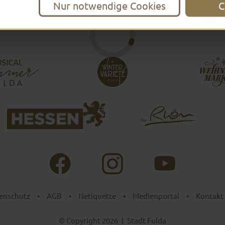
Nur notwendige Cookies
C
enschutz
•
AGB
•
Netiquette
•
Medienportal
•
Kontakt
© Copyright 2026
|
Stadt Fulda