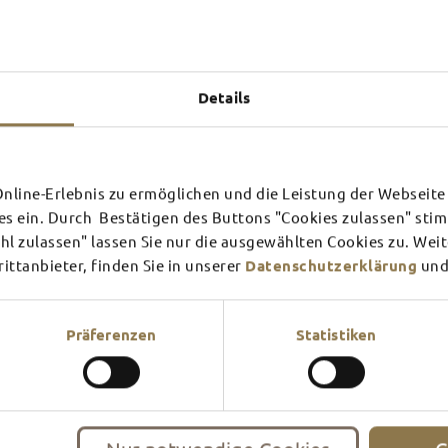
Das erlebst du
TOP-
Details
FULDA AN
FULD
EINEM TAG
ZWEI
SCHLOSS­
RHÖN
line-Erlebnis zu ermöglichen und die Leistung der Webseite 
THEATER
UMG
Inspiration ansehen
Inspira
es ein. Durch Bestätigen des Buttons "Cookies zulassen" st
l zulassen" lassen Sie nur die ausgewählten Cookies zu. Wei
Mehr erfahren
Mehr e
In Fulda ist irgendwo immer 
ttanbieter, finden Sie in unserer
Datenschutzerklärung
und
Theater – entdecke hier aktu
Präferenzen
Statistiken