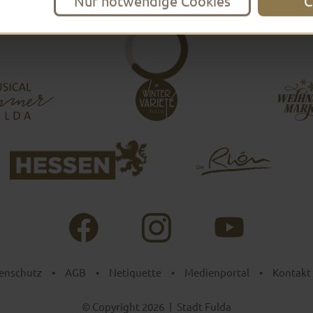
Nur notwendige Cookies
C
enschutz
•
AGB
•
Netiquette
•
Medienportal
•
Kontakt
© Copyright 2026
|
Stadt Fulda