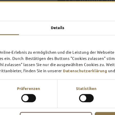
Das erlebst du
TOP-
Details
FULDA AN
FULD
EINEM TAG
ZWEI
SCHLOSS­
RHÖN
line-Erlebnis zu ermöglichen und die Leistung der Webseite 
THEATER
UMG
Inspiration ansehen
Inspira
es ein. Durch Bestätigen des Buttons "Cookies zulassen" st
In Fulda ist irgendwo immer 
l zulassen" lassen Sie nur die ausgewählten Cookies zu. Wei
Mehr erfahren
Mehr e
Theater – entdecke hier aktu
ttanbieter, finden Sie in unserer
Datenschutzerklärung
und
Präferenzen
Statistiken