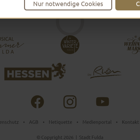
Nur notwendige Cookies
C
enschutz
•
AGB
•
Netiquette
•
Medienportal
•
Kontakt
© Copyright 2026
|
Stadt Fulda