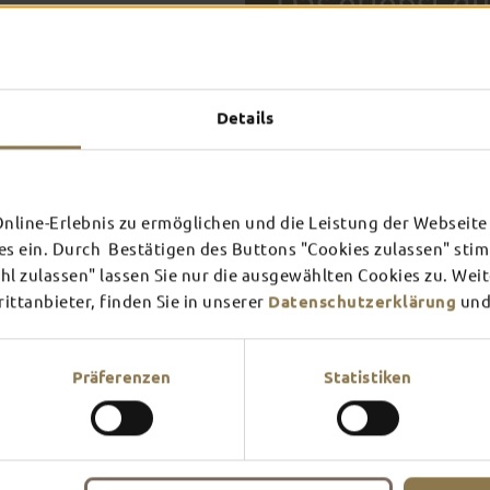
Das erlebst du
TOP-
Details
FULDA AN
FULD
EINEM TAG
ZWEI
SCHLOSS­
RHÖN
THEATER
UMG
Inspiration ansehen
Inspira
line-Erlebnis zu ermöglichen und die Leistung der Webseite 
es ein. Durch Bestätigen des Buttons "Cookies zulassen" st
Mehr erfahren
Mehr e
In Fulda ist irgendwo immer 
l zulassen" lassen Sie nur die ausgewählten Cookies zu. Wei
Theater – entdecke hier aktu
ttanbieter, finden Sie in unserer
Datenschutzerklärung
und
Präferenzen
Statistiken