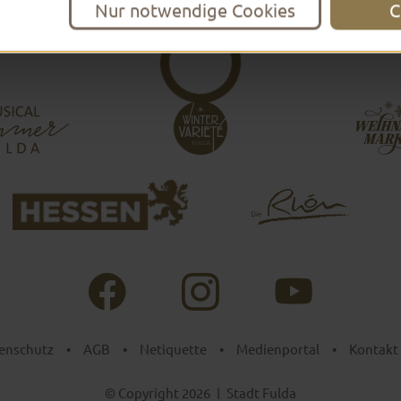
Nur notwendige Cookies
C
enschutz
•
AGB
•
Netiquette
•
Medienportal
•
Kontakt
© Copyright 2026
|
Stadt Fulda