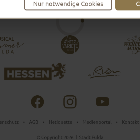
Nur notwendige Cookies
C
enschutz
•
AGB
•
Netiquette
•
Medienportal
•
Kontakt
© Copyright 2026
|
Stadt Fulda