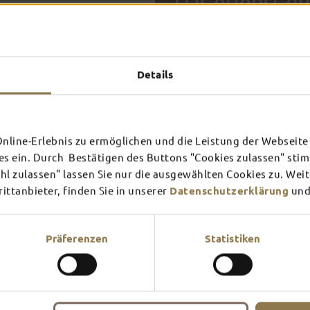
Das erlebst du
TOP-
Details
FULDA AN
FULD
EINEM TAG
ZWEI
SCHLOSS­
RHÖN
line-Erlebnis zu ermöglichen und die Leistung der Webseite 
THEATER
UMG
Inspiration ansehen
Inspira
es ein. Durch Bestätigen des Buttons "Cookies zulassen" st
In Fulda ist irgendwo immer 
l zulassen" lassen Sie nur die ausgewählten Cookies zu. Wei
Mehr erfahren
Mehr e
Theater – entdecke hier aktu
ttanbieter, finden Sie in unserer
Datenschutzerklärung
und
Präferenzen
Statistiken