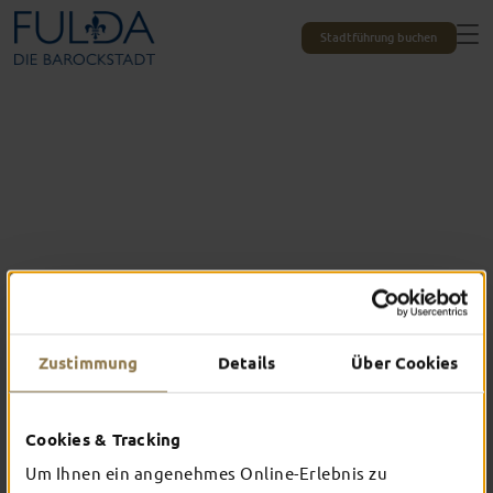
Stadtführung buchen
Zustimmung
Details
Über Cookies
Das erlebst du nur in Fulda
Cookies & Tracking
TOP-EVENTS
Um Ihnen ein angenehmes Online-Erlebnis zu