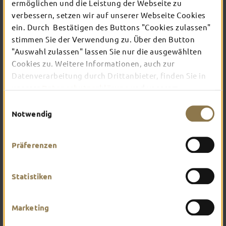
ermöglichen und die Leistung der Webseite zu
verbessern, setzen wir auf unserer Webseite Cookies
ein. Durch Bestätigen des Buttons "Cookies zulassen"
In Fulda ist irgendwo immer etwas los: Ob
Konzert, Musical, Erlebnis-Stadtführung oder
stimmen Sie der Verwendung zu. Über den Button
Theater – entdecke hier aktuelle Veranstaltungen
"Auswahl zulassen" lassen Sie nur die ausgewählten
und Highlights in und um Fulda.
Cookies zu. Weitere Informationen, auch zur
Datenverarbeitung durch Drittanbieter, finden Sie in
unserer
Datenschutzerklärung
und unserem
Impressum
.
Einwilligungsauswahl
Notwendig
Präferenzen
Statistiken
Marketing