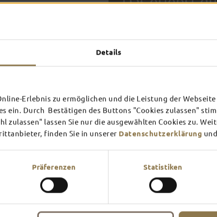
Das erlebst du
TOP-
Details
FULDA AN
FULD
EINEM TAG
ZWEI
SCHLOSS­
RHÖN
line-Erlebnis zu ermöglichen und die Leistung der Webseite 
THEATER
UMG
Inspiration ansehen
Inspira
es ein. Durch Bestätigen des Buttons "Cookies zulassen" st
In Fulda ist irgendwo immer 
l zulassen" lassen Sie nur die ausgewählten Cookies zu. Wei
Mehr erfahren
Mehr e
Theater – entdecke hier aktu
ttanbieter, finden Sie in unserer
Datenschutzerklärung
und
Präferenzen
Statistiken