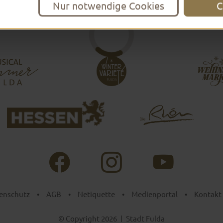
Nur notwendige Cookies
C
enschutz
•
AGB
•
Netiquette
•
Medienportal
•
Kontakt
© Copyright 2026
|
Stadt Fulda