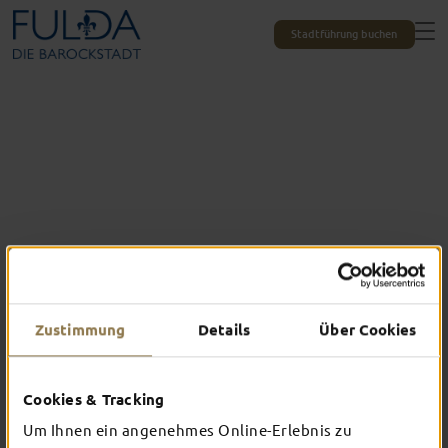
Stadtführung buchen
Zustimmung
Details
Über Cookies
Das erlebst du nur in Fulda
Cookies & Tracking
TOP-EVENTS
Um Ihnen ein angenehmes Online-Erlebnis zu