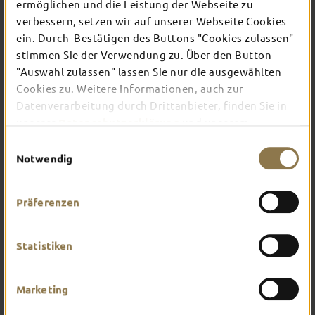
ermöglichen und die Leistung der Webseite zu
verbessern, setzen wir auf unserer Webseite Cookies
ein. Durch Bestätigen des Buttons "Cookies zulassen"
In Fulda ist irgendwo immer etwas los: Ob
Konzert, Musical, Erlebnis-Stadtführung oder
stimmen Sie der Verwendung zu. Über den Button
Theater – entdecke hier aktuelle Veranstaltungen
"Auswahl zulassen" lassen Sie nur die ausgewählten
und Highlights in und um Fulda.
Cookies zu. Weitere Informationen, auch zur
Datenverarbeitung durch Drittanbieter, finden Sie in
unserer
Datenschutzerklärung
und unserem
Impressum
.
Einwilligungsauswahl
Notwendig
Präferenzen
Statistiken
Marketing