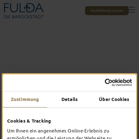
Stadtführung buchen
Zustimmung
Details
Über Cookies
Cookies & Tracking
Das erlebst du nur in Fulda
TOP-EVENTS
Um Ihnen ein angenehmes Online-Erlebnis zu
ermöglichen und die Leistung der Webseite zu