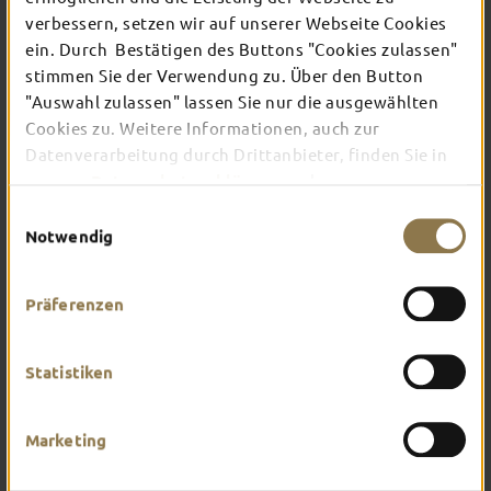
verbessern, setzen wir auf unserer Webseite Cookies
ein. Durch Bestätigen des Buttons "Cookies zulassen"
In Fulda ist irgendwo immer etwas los: Ob
stimmen Sie der Verwendung zu. Über den Button
Konzert, Musical, Erlebnis-Stadtführung oder
"Auswahl zulassen" lassen Sie nur die ausgewählten
Theater – entdecke hier aktuelle Veranstaltungen
und Highlights in und um Fulda.
Cookies zu. Weitere Informationen, auch zur
Datenverarbeitung durch Drittanbieter, finden Sie in
unserer
Datenschutzerklärung
und unserem
Impressum
.
Einwilligungsauswahl
Notwendig
Präferenzen
Statistiken
Marketing