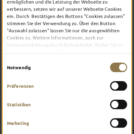
TOP-EVENTS
ermöglichen und die Leistung der Webseite zu
verbessern, setzen wir auf unserer Webseite Cookies
ein. Durch Bestätigen des Buttons "Cookies zulassen"
In Fulda ist irgendwo immer etwas los: Ob
stimmen Sie der Verwendung zu. Über den Button
Konzert, Musical, Erlebnis-Stadtführung oder
"Auswahl zulassen" lassen Sie nur die ausgewählten
Theater – entdecke hier aktuelle Veranstaltungen
Cookies zu. Weitere Informationen, auch zur
und Highlights in und um Fulda.
Datenverarbeitung durch Drittanbieter, finden Sie in
unserer
Datenschutzerklärung
und unserem
Impressum
.
Einwilligungsauswahl
Notwendig
Präferenzen
Statistiken
Marketing