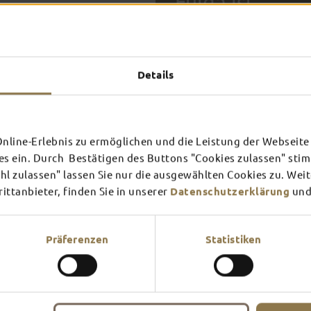
Fulda ist
SEHE
Details
FULDA AN
FULD
EINEM TAG
ZWEI
SCHLOSS­
RHÖN
THEATER
UMG
Inspiration ansehen
Inspira
line-Erlebnis zu ermöglichen und die Leistung der Webseite 
es ein. Durch Bestätigen des Buttons "Cookies zulassen" st
Mehr erfahren
Mehr e
Verschaffe dir hier einen Üb
l zulassen" lassen Sie nur die ausgewählten Cookies zu. Wei
am meisten Lust?
ttanbieter, finden Sie in unserer
Datenschutzerklärung
und
Präferenzen
Statistiken