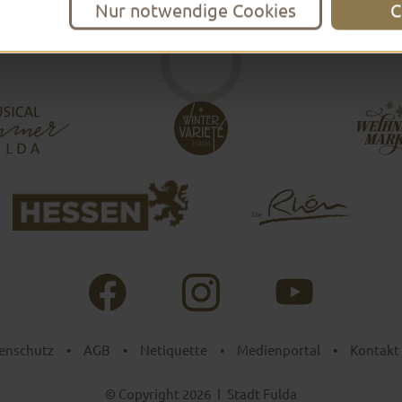
Nur notwendige Cookies
C
enschutz
•
AGB
•
Netiquette
•
Medienportal
•
Kontakt
© Copyright 2026
|
Stadt Fulda