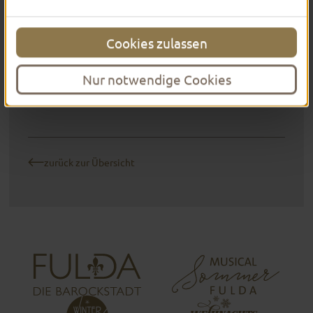
Heimatverbundenheit als Motivation: „Wir sind in der
Domstadt zu Hause, machen seit 25 Jahren Nachrichten in
Echtzeit und wollen mit unserem reichweitenstarken
Cookies zulassen
Online-Medium „OSTHESSEN|NEWS“ den Hessentag 2026
zu den Menschen in Nord-Osthessen sowie nach
Südthüringen und Unterfranken bringen.“ Dabei liege der
Nur notwendige Cookies
Fokus vor allem auch auf einer starken Bild- und Video-
Berichterstattung.
zurück zur Übersicht