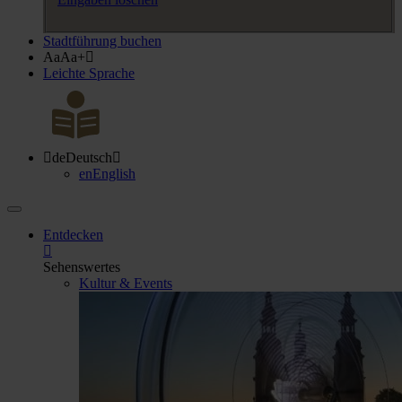
Stadtführung buchen
Aa
Aa+
Leichte Sprache
de
Deutsch
en
English
Entdecken
Sehenswertes
Kultur & Events