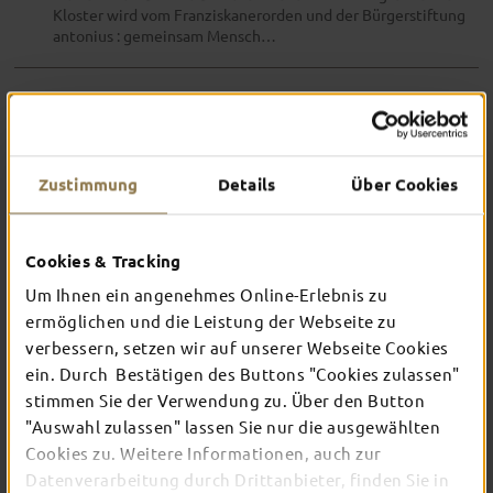
Kloster wird vom Franziskanerorden und der Bürgerstiftung
antonius : gemeinsam Mensch…
584.
Veranstaltung
MISS MERKEL – MORD IN DER
UCKERMARK
Zustimmung
Details
Über Cookies
Die Geschwister Pfister als Ex-First-Couple
Cookies & Tracking
Um Ihnen ein angenehmes Online-Erlebnis zu
ermöglichen und die Leistung der Webseite zu
585.
Veranstaltung
verbessern, setzen wir auf unserer Webseite Cookies
BAROCKE ZEITREISE
ein. Durch Bestätigen des Buttons "Cookies zulassen"
stimmen Sie der Verwendung zu. Über den Button
Kommst du mit einer Gruppe, empfehlen wir dir, eine
"Auswahl zulassen" lassen Sie nur die ausgewählten
individuelle Gruppenführung zum Preis von 130,00 Euro zu
Cookies zu. Weitere Informationen, auch zur
buchen.
Datenverarbeitung durch Drittanbieter, finden Sie in