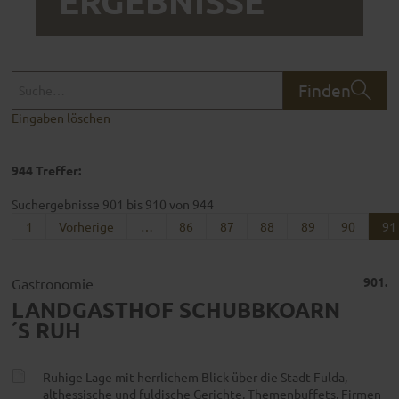
ERGEBNISSE
Finden
Eingaben löschen
944 Treffer:
Suchergebnisse 901 bis 910 von 944
1
Vorherige
…
86
87
88
89
90
91
901.
Gastronomie
LANDGASTHOF SCHUBBKOARN
´S RUH
Ruhige Lage mit herrlichem Blick über die Stadt Fulda,
althessische und fuldische Gerichte, Themenbuffets, Firmen-