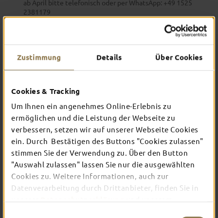
ab April bitte telefonisch oder per WhatsApp: +49 1525
2381179
904.
Gastronomie
Zustimmung
Details
Über Cookies
ALTE SCHULE FULDA
Warme Küche: Dienstag- Freitag 12- 21Uhr Samstag- 09- 12
Cookies & Tracking
Uhr Frühstücksbuffet, 12:30- 21 Uhr warme Küche Sonntag-
Um Ihnen ein angenehmes Online-Erlebnis zu
09- 13 Uhr Frühstücksbuffet, 13:30- 21 Uhr warme Küche
ermöglichen und die Leistung der Webseite zu
Alle angegebenen…
verbessern, setzen wir auf unserer Webseite Cookies
ein. Durch Bestätigen des Buttons "Cookies zulassen"
stimmen Sie der Verwendung zu. Über den Button
905.
Gastronomie
"Auswahl zulassen" lassen Sie nur die ausgewählten
FÖLLSCHE ACTIVITY COCKTAILS
Cookies zu. Weitere Informationen, auch zur
UND EVENTPLANUNG
Datenverarbeitung durch Drittanbieter, finden Sie in
unserer
Datenschutzerklärung
und unserem
Wir sind erreichbar von Montag bis Sonntag jederzeit per
Impressum
.
Einwilligungsauswahl
Mail und Antworten schnellst möglich. Telefonisch von