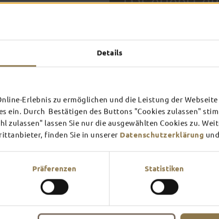
Das erlebst du
TOP-
Details
FULDA AN
FULD
EINEM TAG
ZWEI
SCHLOSS­
RHÖN
THEATER
UMG
Inspiration ansehen
Inspira
line-Erlebnis zu ermöglichen und die Leistung der Webseite 
es ein. Durch Bestätigen des Buttons "Cookies zulassen" st
Mehr erfahren
Mehr e
In Fulda ist irgendwo immer 
l zulassen" lassen Sie nur die ausgewählten Cookies zu. Wei
Theater – entdecke hier aktu
ttanbieter, finden Sie in unserer
Datenschutzerklärung
und
Präferenzen
Statistiken