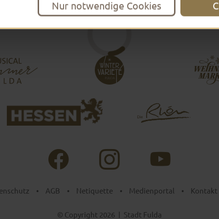
Nur notwendige Cookies
C
enschutz
•
AGB
•
Netiquette
•
Medienportal
•
Kontakt
© Copyright 2026
|
Stadt Fulda