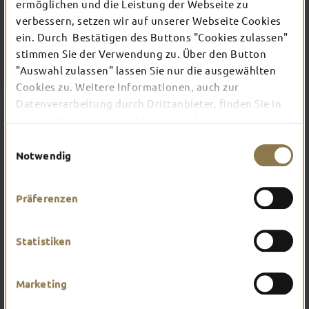
TOP-EVENTS
ermöglichen und die Leistung der Webseite zu
verbessern, setzen wir auf unserer Webseite Cookies
ein. Durch Bestätigen des Buttons "Cookies zulassen"
In Fulda ist irgendwo immer etwas los: Ob
stimmen Sie der Verwendung zu. Über den Button
Konzert, Musical, Erlebnis-Stadtführung oder
"Auswahl zulassen" lassen Sie nur die ausgewählten
Theater – entdecke hier aktuelle Veranstaltungen
Cookies zu. Weitere Informationen, auch zur
und Highlights in und um Fulda.
Datenverarbeitung durch Drittanbieter, finden Sie in
unserer
Datenschutzerklärung
und unserem
Impressum
.
Einwilligungsauswahl
Notwendig
Präferenzen
Statistiken
Marketing