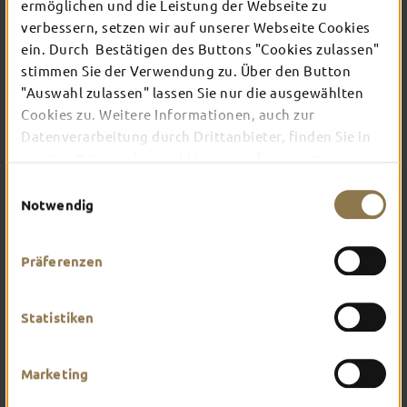
ermöglichen und die Leistung der Webseite zu
verbessern, setzen wir auf unserer Webseite Cookies
ein. Durch Bestätigen des Buttons "Cookies zulassen"
In Fulda ist irgendwo immer etwas los: Ob
Konzert, Musical, Erlebnis-Stadtführung oder
stimmen Sie der Verwendung zu. Über den Button
Theater – entdecke hier aktuelle Veranstaltungen
"Auswahl zulassen" lassen Sie nur die ausgewählten
und Highlights in und um Fulda.
Cookies zu. Weitere Informationen, auch zur
Datenverarbeitung durch Drittanbieter, finden Sie in
unserer
Datenschutzerklärung
und unserem
Impressum
.
Einwilligungsauswahl
Notwendig
Präferenzen
Statistiken
Marketing