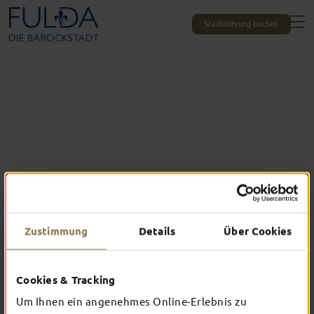
Stadtführung buchen
Zustimmung
Details
Über Cookies
Das erlebst du nur in Fulda
Cookies & Tracking
TOP-EVENTS
Um Ihnen ein angenehmes Online-Erlebnis zu