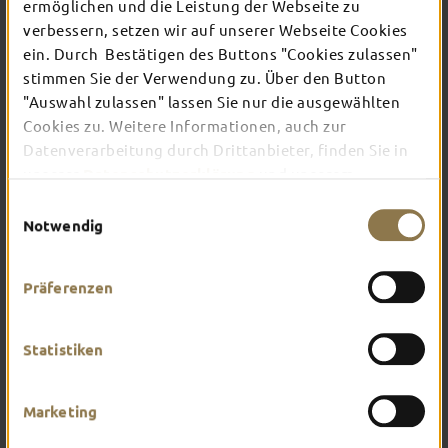
TOP-EVENTS
ermöglichen und die Leistung der Webseite zu
verbessern, setzen wir auf unserer Webseite Cookies
ein. Durch Bestätigen des Buttons "Cookies zulassen"
In Fulda ist irgendwo immer etwas los: Ob
stimmen Sie der Verwendung zu. Über den Button
Konzert, Musical, Erlebnis-Stadtführung oder
"Auswahl zulassen" lassen Sie nur die ausgewählten
Theater – entdecke hier aktuelle Veranstaltungen
Cookies zu. Weitere Informationen, auch zur
und Highlights in und um Fulda.
Datenverarbeitung durch Drittanbieter, finden Sie in
unserer
Datenschutzerklärung
und unserem
Impressum
.
Einwilligungsauswahl
Notwendig
Präferenzen
Statistiken
Marketing