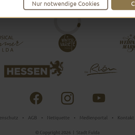
Nur notwendige Cookies
C
enschutz
•
AGB
•
Netiquette
•
Medienportal
•
Kontakt
© Copyright 2026
|
Stadt Fulda