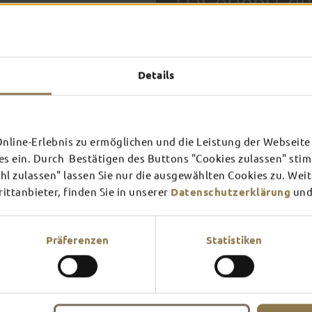
Das erlebst du
TOP-
Details
FULDA AN
FULD
EINEM TAG
ZWEI
SCHLOSS­
RHÖN
THEATER
UMG
Inspiration ansehen
Inspira
line-Erlebnis zu ermöglichen und die Leistung der Webseite 
es ein. Durch Bestätigen des Buttons "Cookies zulassen" st
Mehr erfahren
Mehr e
In Fulda ist irgendwo immer 
l zulassen" lassen Sie nur die ausgewählten Cookies zu. Wei
Theater – entdecke hier aktu
ttanbieter, finden Sie in unserer
Datenschutzerklärung
und
Präferenzen
Statistiken