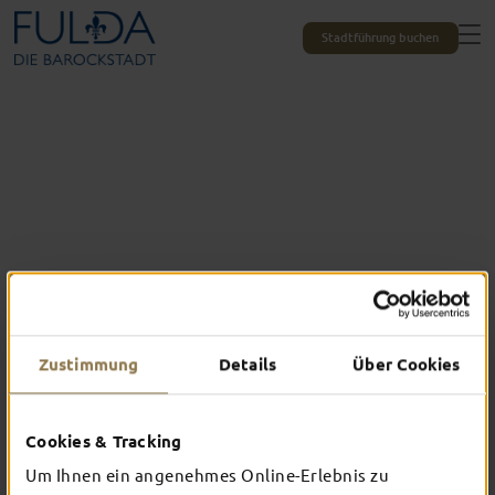
Stadtführung buchen
Zustimmung
Details
Über Cookies
Das erlebst du nur in Fulda
Cookies & Tracking
TOP-EVENTS
Um Ihnen ein angenehmes Online-Erlebnis zu