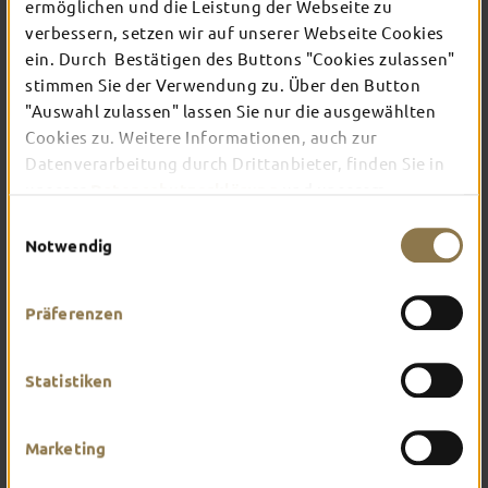
ermöglichen und die Leistung der Webseite zu
verbessern, setzen wir auf unserer Webseite Cookies
ein. Durch Bestätigen des Buttons "Cookies zulassen"
In Fulda ist irgendwo immer etwas los: Ob
Konzert, Musical, Erlebnis-Stadtführung oder
stimmen Sie der Verwendung zu. Über den Button
Theater – entdecke hier aktuelle Veranstaltungen
"Auswahl zulassen" lassen Sie nur die ausgewählten
und Highlights in und um Fulda.
Cookies zu. Weitere Informationen, auch zur
Datenverarbeitung durch Drittanbieter, finden Sie in
unserer
Datenschutzerklärung
und unserem
Impressum
.
Einwilligungsauswahl
Notwendig
Präferenzen
Statistiken
Marketing